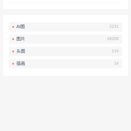
AI图
2231
图片
28200
头图
114
插画
16