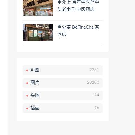
雷允上 百年中医药中
华老字号 中医药店
百分茶 BeFineCha 茶
饮店
AI图
2231
图片
28200
头图
114
插画
16