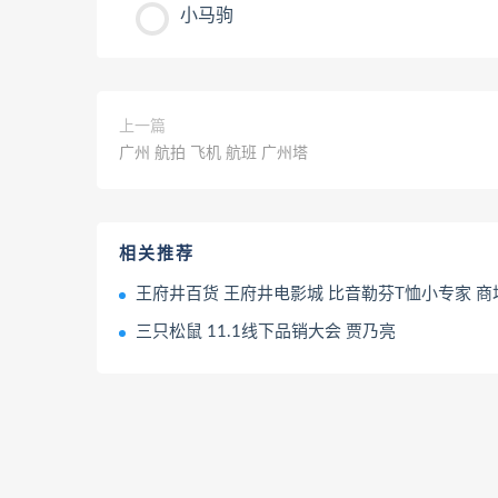
小马驹
上一篇
广州 航拍 飞机 航班 广州塔
相关推荐
王府井百货 王府井电影城 比音勒芬T恤小专家 商
三只松鼠 11.1线下品销大会 贾乃亮