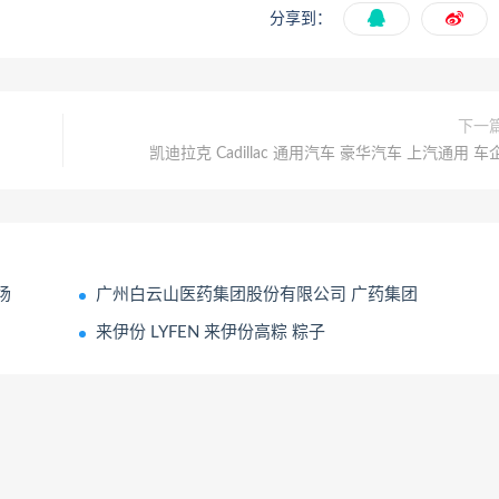
分享到：
下一
凯迪拉克 Cadillac 通用汽车 豪华汽车 上汽通用 车
场
广州白云山医药集团股份有限公司 广药集团
来伊份 LYFEN 来伊份高粽 粽子