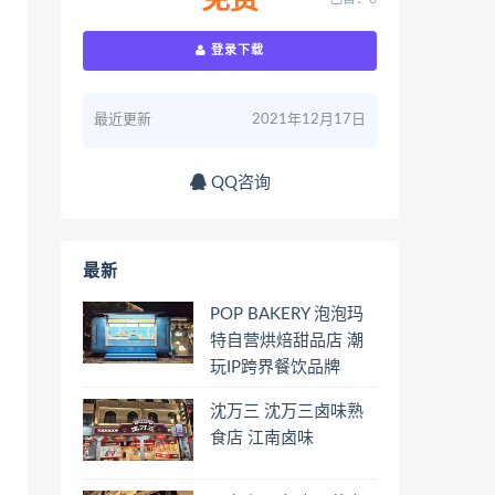
免费
登录下载
最近更新
2021年12月17日
QQ咨询
最新
POP BAKERY 泡泡玛
特自营烘焙甜品店 潮
玩IP跨界餐饮品牌
沈万三 沈万三卤味熟
食店 江南卤味