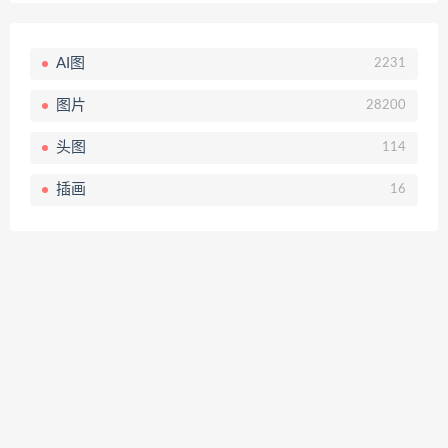
AI图
2231
图片
28200
头图
114
插画
16