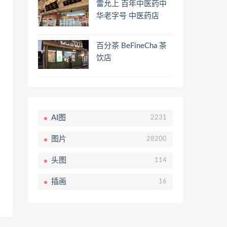
雷允上 百年中医药中
华老字号 中医药店
百分茶 BeFineCha 茶
饮店
AI图
2231
图片
28200
头图
114
插画
16