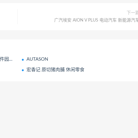
下一
广汽埃安 AION V PLUS 电动汽车 新能源汽
网 大厂
AUTASON
宏香记 原切猪肉脯 休闲零食