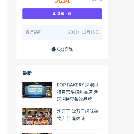
免费
登录下载
最近更新
2021年12月15日
QQ咨询
最新
POP BAKERY 泡泡玛
特自营烘焙甜品店 潮
玩IP跨界餐饮品牌
沈万三 沈万三卤味熟
食店 江南卤味