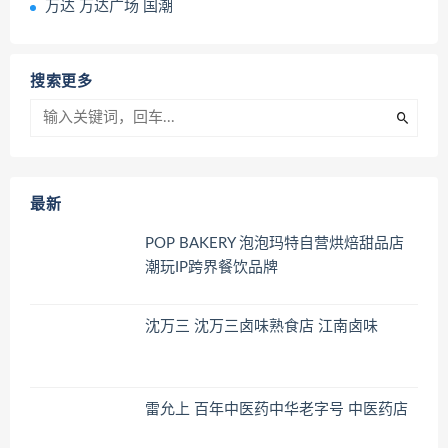
万达 万达广场 国潮
搜索更多
最新
POP BAKERY 泡泡玛特自营烘焙甜品店
潮玩IP跨界餐饮品牌
沈万三 沈万三卤味熟食店 江南卤味
雷允上 百年中医药中华老字号 中医药店