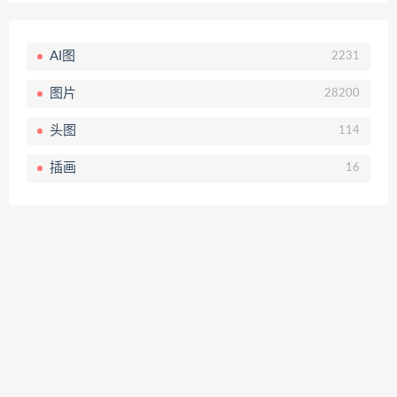
AI图
2231
图片
28200
头图
114
插画
16