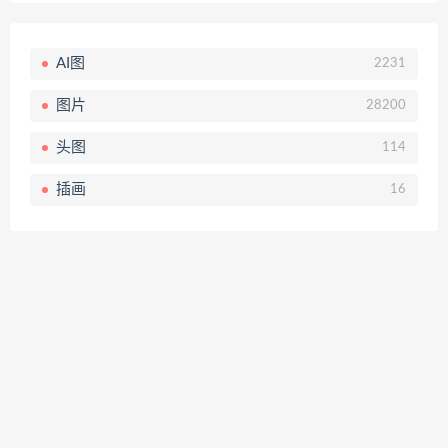
AI图
2231
图片
28200
头图
114
插画
16