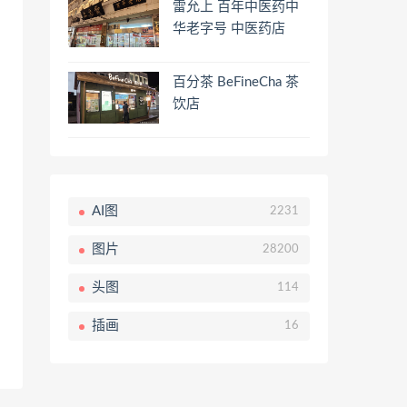
雷允上 百年中医药中
华老字号 中医药店
百分茶 BeFineCha 茶
饮店
AI图
2231
图片
28200
头图
114
插画
16