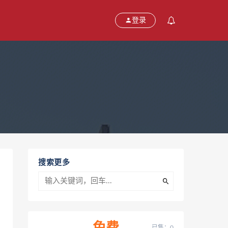
登录
搜索更多
已售：0