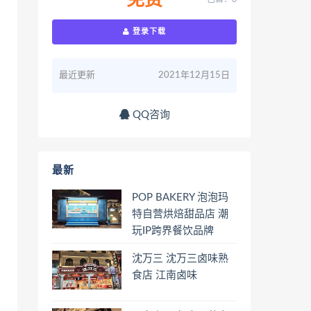
免费
登录下载
最近更新
2021年12月15日
QQ咨询
最新
POP BAKERY 泡泡玛
特自营烘焙甜品店 潮
玩IP跨界餐饮品牌
沈万三 沈万三卤味熟
食店 江南卤味