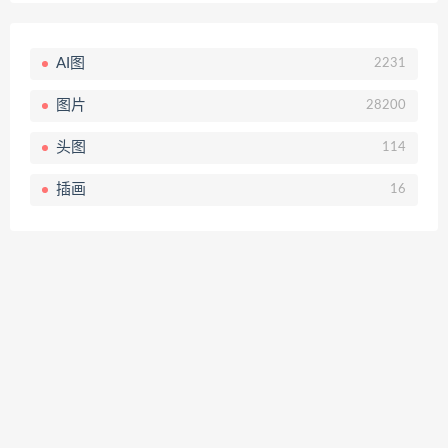
AI图
2231
图片
28200
头图
114
插画
16