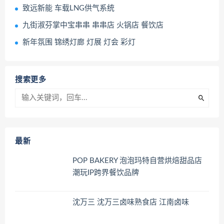
致远新能 车载LNG供气系统
九街淑芬掌中宝串串 串串店 火锅店 餐饮店
新年氛围 锦绣灯廊 灯展 灯会 彩灯
搜索更多
最新
POP BAKERY 泡泡玛特自营烘焙甜品店
潮玩IP跨界餐饮品牌
沈万三 沈万三卤味熟食店 江南卤味