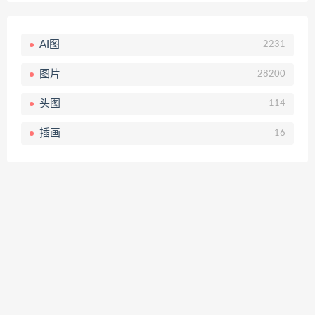
AI图
2231
图片
28200
头图
114
插画
16