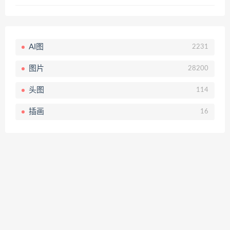
AI图
2231
图片
28200
头图
114
插画
16