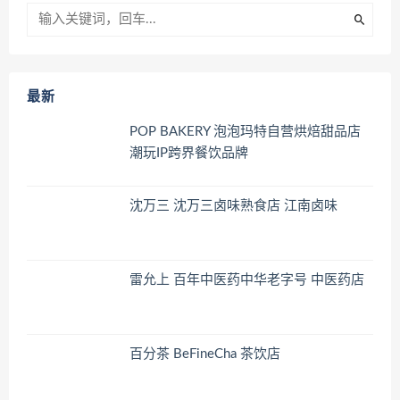
最新
POP BAKERY 泡泡玛特自营烘焙甜品店
潮玩IP跨界餐饮品牌
沈万三 沈万三卤味熟食店 江南卤味
雷允上 百年中医药中华老字号 中医药店
百分茶 BeFineCha 茶饮店