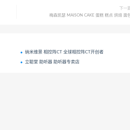
下一
梅森凯瑟 MAISON CAKE 蛋糕 糕点 烘焙 面
纳米维景 相控阵CT 全球相控阵CT开创者
立聪堂 助听器 助听器专卖店