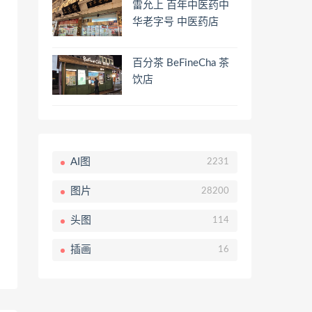
雷允上 百年中医药中
华老字号 中医药店
百分茶 BeFineCha 茶
饮店
AI图
2231
图片
28200
头图
114
插画
16