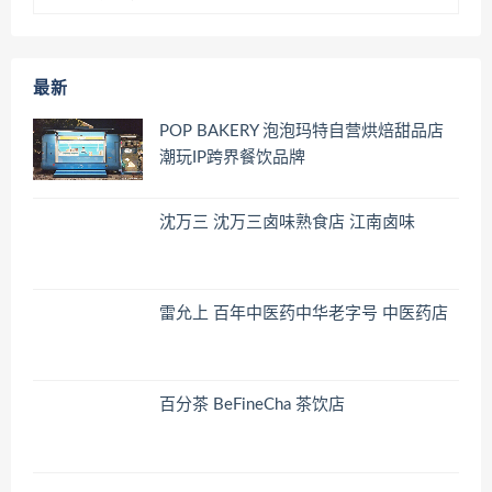
最新
POP BAKERY 泡泡玛特自营烘焙甜品店
潮玩IP跨界餐饮品牌
沈万三 沈万三卤味熟食店 江南卤味
雷允上 百年中医药中华老字号 中医药店
百分茶 BeFineCha 茶饮店