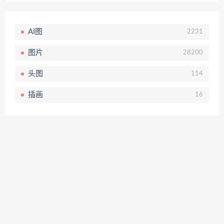
AI图
2231
图片
28200
头图
114
插画
16