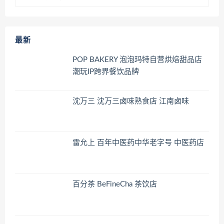
最新
POP BAKERY 泡泡玛特自营烘焙甜品店
潮玩IP跨界餐饮品牌
沈万三 沈万三卤味熟食店 江南卤味
雷允上 百年中医药中华老字号 中医药店
百分茶 BeFineCha 茶饮店