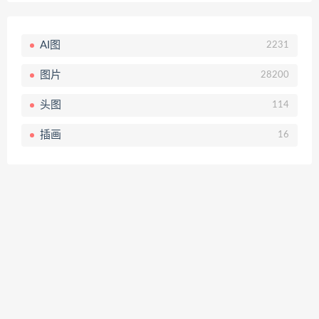
AI图
2231
图片
28200
头图
114
插画
16