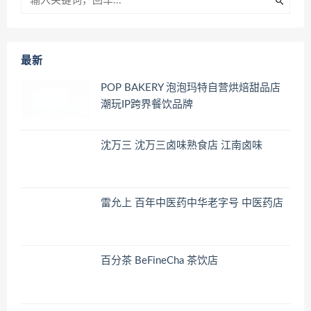
最新
POP BAKERY 泡泡玛特自营烘焙甜品店
潮玩IP跨界餐饮品牌
沈万三 沈万三卤味熟食店 江南卤味
雷允上 百年中医药中华老字号 中医药店
百分茶 BeFineCha 茶饮店