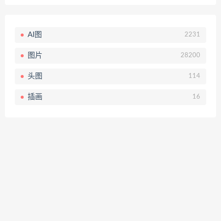
AI图
2231
图片
28200
头图
114
插画
16