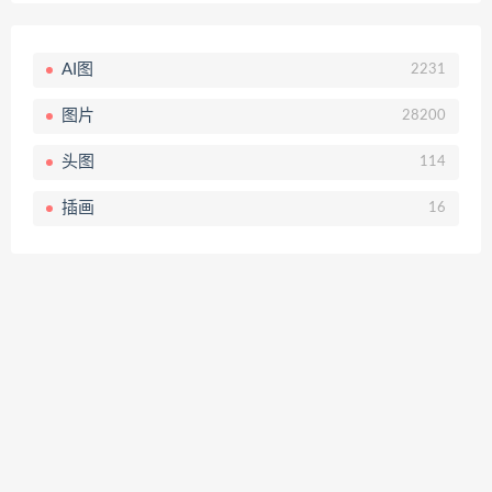
AI图
2231
图片
28200
头图
114
插画
16