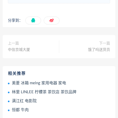
分享到：
上一篇
下一篇
中信京城大厦
饿了吗送货员
相关推荐
美菱 冰箱 melng 家用电器 家电
林里 LINLEE 柠檬茶 茶饮店 茶饮品牌
满江红 电影院
恒都 牛肉