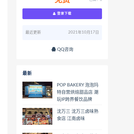
免费
登录下载
最近更新
2021年10月17日
QQ咨询
最新
POP BAKERY 泡泡玛
特自营烘焙甜品店 潮
玩IP跨界餐饮品牌
沈万三 沈万三卤味熟
食店 江南卤味