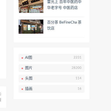
雷允上 百年中医药中
华老字号 中医药店
百分茶 BeFineCha 茶
饮店
AI图
2231
图片
28200
头图
114
插画
16
篇
罐