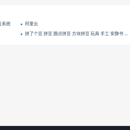
交互系统
阿里云
拼了个豆 拼豆 圆点拼豆 方块拼豆 玩具 手工 安静书 贴纸