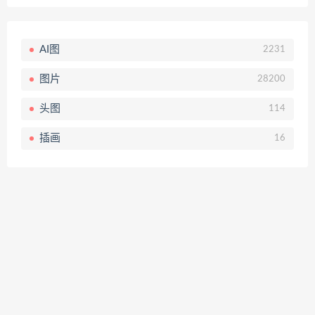
AI图
2231
图片
28200
头图
114
插画
16