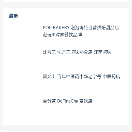
最新
POP BAKERY 泡泡玛特自营烘焙甜品店
潮玩IP跨界餐饮品牌
沈万三 沈万三卤味熟食店 江南卤味
雷允上 百年中医药中华老字号 中医药店
百分茶 BeFineCha 茶饮店