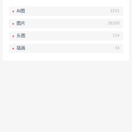
AI图
2231
图片
28200
头图
114
插画
16