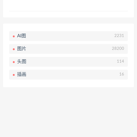
AI图
2231
图片
28200
头图
114
插画
16