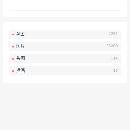
AI图
2231
图片
28200
头图
114
插画
16