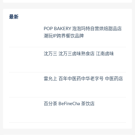
最新
POP BAKERY 泡泡玛特自营烘焙甜品店
潮玩IP跨界餐饮品牌
沈万三 沈万三卤味熟食店 江南卤味
雷允上 百年中医药中华老字号 中医药店
百分茶 BeFineCha 茶饮店