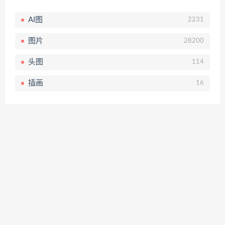
AI图
2231
图片
28200
头图
114
插画
16