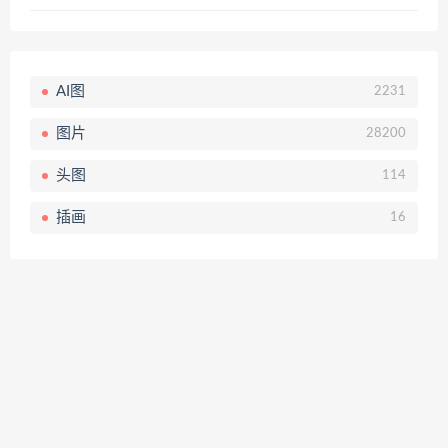
AI图
2231
图片
28200
头图
114
插画
16