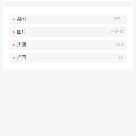
AI图
2231
图片
28200
头图
114
插画
16