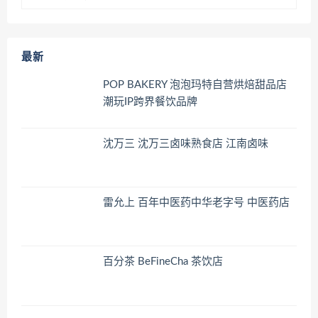
最新
POP BAKERY 泡泡玛特自营烘焙甜品店
潮玩IP跨界餐饮品牌
沈万三 沈万三卤味熟食店 江南卤味
雷允上 百年中医药中华老字号 中医药店
百分茶 BeFineCha 茶饮店