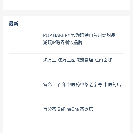
最新
POP BAKERY 泡泡玛特自营烘焙甜品店
潮玩IP跨界餐饮品牌
沈万三 沈万三卤味熟食店 江南卤味
雷允上 百年中医药中华老字号 中医药店
百分茶 BeFineCha 茶饮店