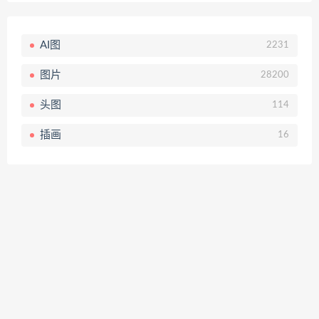
AI图
2231
图片
28200
头图
114
插画
16