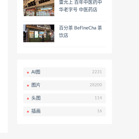
雷允上 百年中医药中
华老字号 中医药店
百分茶 BeFineCha 茶
饮店
AI图
2231
图片
28200
头图
114
插画
16