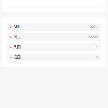
AI图
2231
图片
28200
头图
114
插画
16