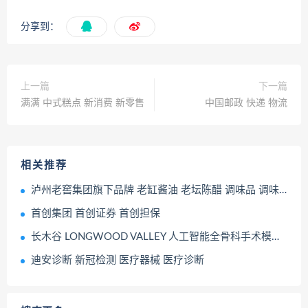
分享到：
上一篇
下一篇
满满 中式糕点 新消费 新零售
中国邮政 快递 物流
相关推荐
泸州老窖集团旗下品牌 老缸酱油 老坛陈醋 调味品 调味料
首创集团 首创证券 首创担保
长木谷 LONGWOOD VALLEY 人工智能全骨科手术模拟系统
迪安诊断 新冠检测 医疗器械 医疗诊断