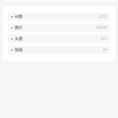
AI图
2231
图片
28200
头图
114
插画
16