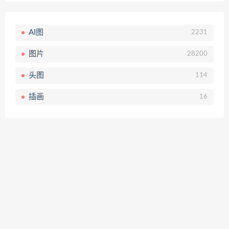
AI图
2231
图片
28200
头图
114
插画
16