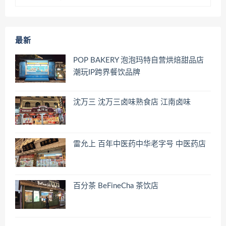
最新
POP BAKERY 泡泡玛特自营烘焙甜品店
潮玩IP跨界餐饮品牌
沈万三 沈万三卤味熟食店 江南卤味
雷允上 百年中医药中华老字号 中医药店
百分茶 BeFineCha 茶饮店