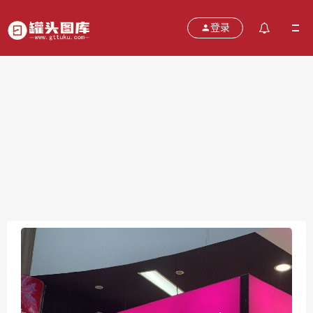
登录
本宫的茶 茶饮 国潮 新消费 新零售
2021-11-16
分类：
图片
热度：585
评论：
0
售价：￥免费