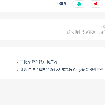
分享到：
下一
蔚来 换电站 新能源 电动
百悦泽 泽布替尼 抗癌药
牙膏 口腔护理产品 舒适达 高露洁 Colgate 功能性牙膏