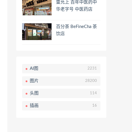
雷允上 百年中医药中
华老字号 中医药店
百分茶 BeFineCha 茶
饮店
AI图
2231
图片
28200
头图
114
插画
16