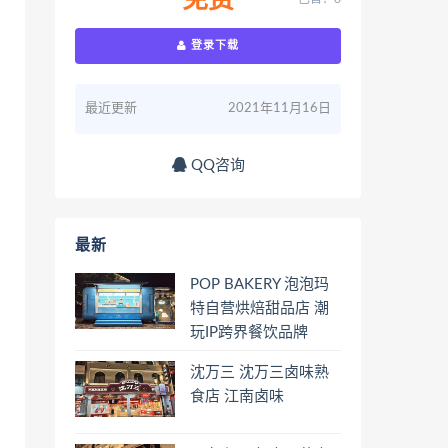
免费
登录下载
最近更新
2021年11月16日
QQ咨询
最新
POP BAKERY 泡泡玛
特自营烘焙甜品店 潮
玩IP跨界餐饮品牌
沈万三 沈万三卤味熟
食店 江南卤味