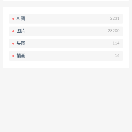
AI图
2231
图片
28200
头图
114
插画
16