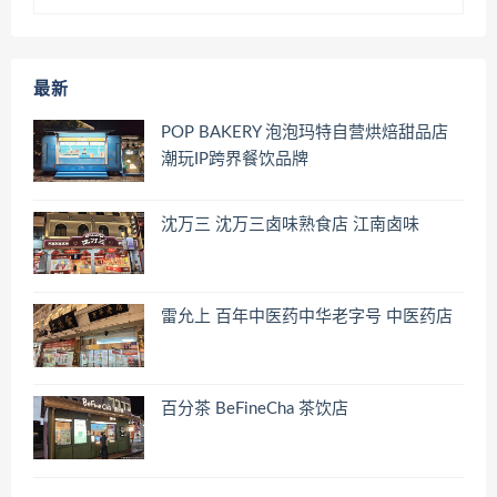
最新
POP BAKERY 泡泡玛特自营烘焙甜品店
潮玩IP跨界餐饮品牌
沈万三 沈万三卤味熟食店 江南卤味
雷允上 百年中医药中华老字号 中医药店
百分茶 BeFineCha 茶饮店