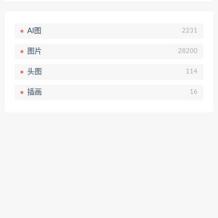
AI图
2231
图片
28200
头图
114
插画
16