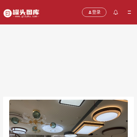
登录
灯具 家居 装修 家装
2021-11-16
分类：
图片
热度：578
评论：
0
售价：￥免费