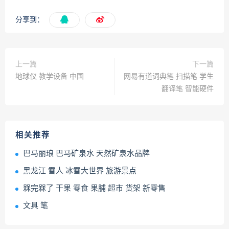
分享到：
上一篇
下一篇
地球仪 教学设备 中国
网易有道词典笔 扫描笔 学生
翻译笔 智能硬件
相关推荐
巴马丽琅 巴马矿泉水 天然矿泉水品牌
黑龙江 雪人 冰雪大世界 旅游景点
槑完槑了 干果 零食 果脯 超市 货架 新零售
文具 笔