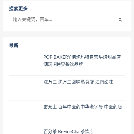
搜索更多
最新
POP BAKERY 泡泡玛特自营烘焙甜品店
潮玩IP跨界餐饮品牌
沈万三 沈万三卤味熟食店 江南卤味
雷允上 百年中医药中华老字号 中医药店
百分茶 BeFineCha 茶饮店