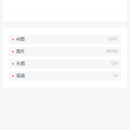
AI图
2231
图片
28200
头图
114
插画
16