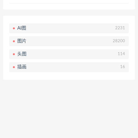
AI图
2231
图片
28200
头图
114
插画
16