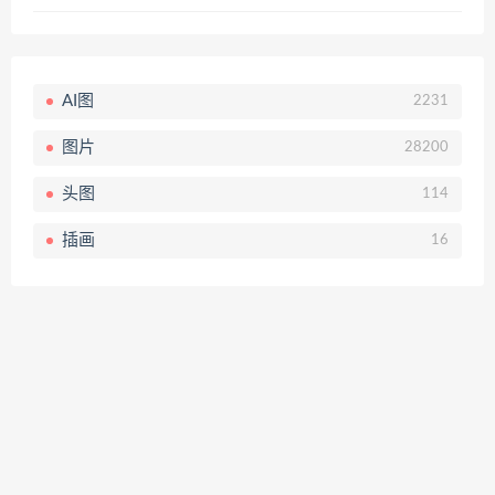
AI图
2231
图片
28200
头图
114
插画
16