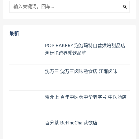
最新
POP BAKERY 泡泡玛特自营烘焙甜品店
潮玩IP跨界餐饮品牌
沈万三 沈万三卤味熟食店 江南卤味
雷允上 百年中医药中华老字号 中医药店
百分茶 BeFineCha 茶饮店