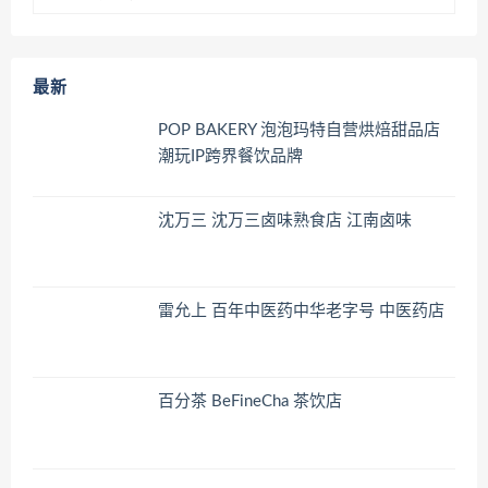
最新
POP BAKERY 泡泡玛特自营烘焙甜品店
潮玩IP跨界餐饮品牌
沈万三 沈万三卤味熟食店 江南卤味
雷允上 百年中医药中华老字号 中医药店
百分茶 BeFineCha 茶饮店