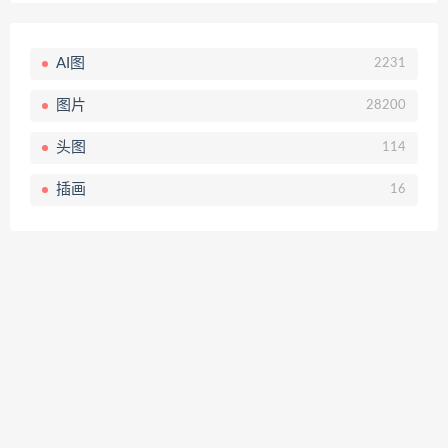
AI图
2231
图片
28200
头图
114
插画
16