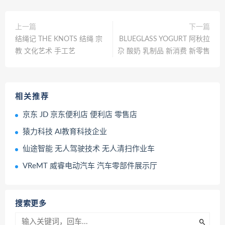
上一篇
下一篇
结绳记 THE KNOTS 结绳 宗
BLUEGLASS YOGURT 阿秋拉
教 文化艺术 手工艺
尕 酸奶 乳制品 新消费 新零售
相关推荐
京东 JD 京东便利店 便利店 零售店
猿力科技 AI教育科技企业
仙途智能 无人驾驶技术 无人清扫作业车
VReMT 威睿电动汽车 汽车零部件展示厅
搜索更多