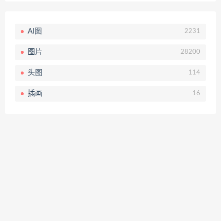
AI图
2231
图片
28200
头图
114
插画
16