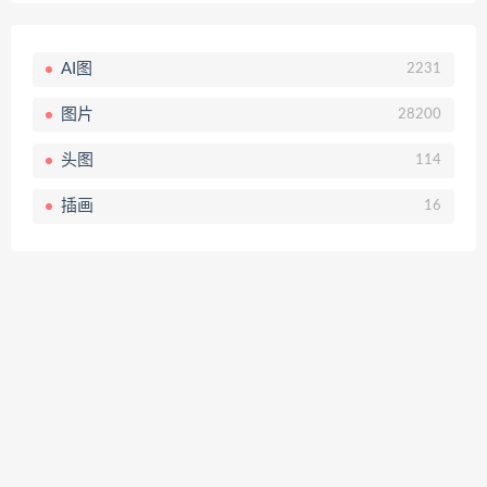
AI图
2231
图片
28200
头图
114
插画
16