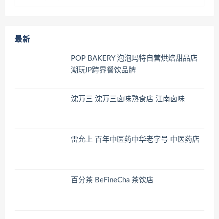
最新
POP BAKERY 泡泡玛特自营烘焙甜品店
潮玩IP跨界餐饮品牌
沈万三 沈万三卤味熟食店 江南卤味
雷允上 百年中医药中华老字号 中医药店
百分茶 BeFineCha 茶饮店