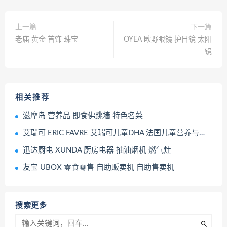
上一篇
下一篇
老庙 黄金 首饰 珠宝
OYEA 欧野眼镜 护目镜 太阳
镜
相关推荐
滋摩岛 营养品 即食佛跳墙 特色名菜
艾瑞可 ERIC FAVRE 艾瑞可儿童DHA 法国儿童营养与运动健康品牌
迅达厨电 XUNDA 厨房电器 抽油烟机 燃气灶
友宝 UBOX 零食零售 自助贩卖机 自助售卖机
搜索更多