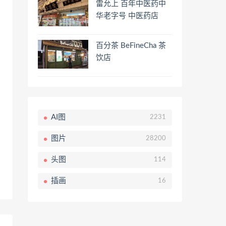
雷允上 百年中医药中
华老字号 中医药店
百分茶 BeFineCha 茶
饮店
AI图
2231
图片
28200
头图
114
插画
16