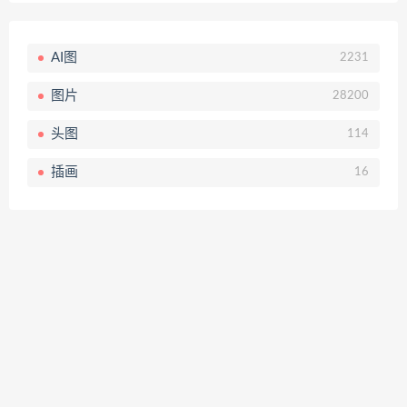
AI图
2231
图片
28200
头图
114
插画
16