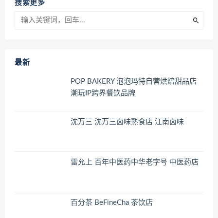
搜索更多
最新
POP BAKERY 泡泡玛特自营烘焙甜品店
潮玩IP跨界餐饮品牌
沈万三 沈万三卤味熟食店 江南卤味
雷允上 百年中医药中华老字号 中医药店
百分茶 BeFineCha 茶饮店