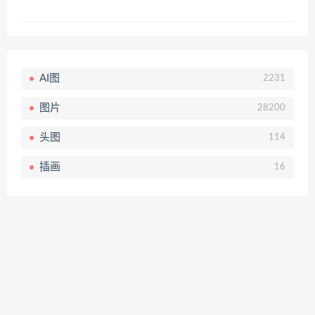
AI图
2231
图片
28200
头图
114
插画
16