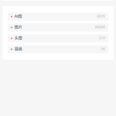
AI图
2231
图片
28200
头图
114
插画
16