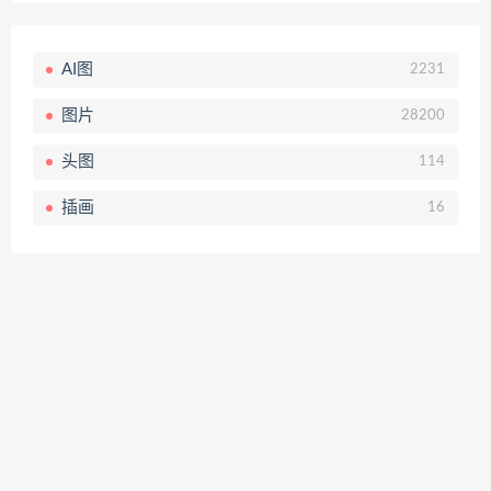
AI图
2231
图片
28200
头图
114
插画
16