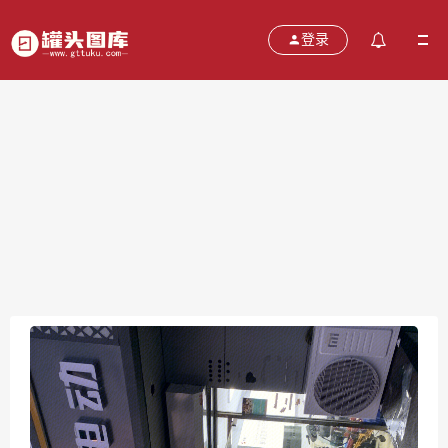
登录
新蕾电动车 电瓶车 电动自行车
2021-11-08
分类：
图片
热度：735
评论：
0
售价：￥免费