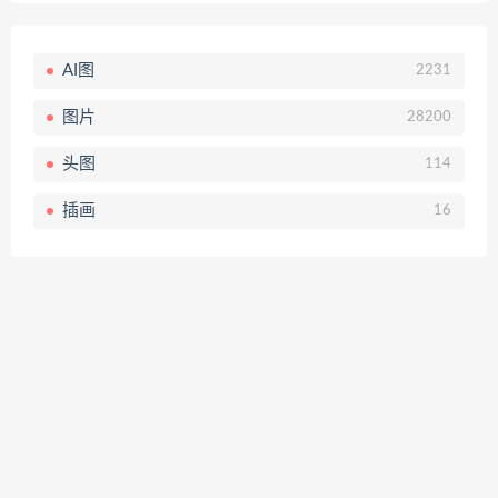
AI图
2231
图片
28200
头图
114
插画
16