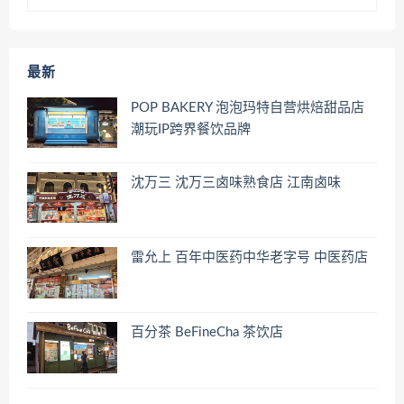
最新
POP BAKERY 泡泡玛特自营烘焙甜品店
潮玩IP跨界餐饮品牌
沈万三 沈万三卤味熟食店 江南卤味
雷允上 百年中医药中华老字号 中医药店
百分茶 BeFineCha 茶饮店