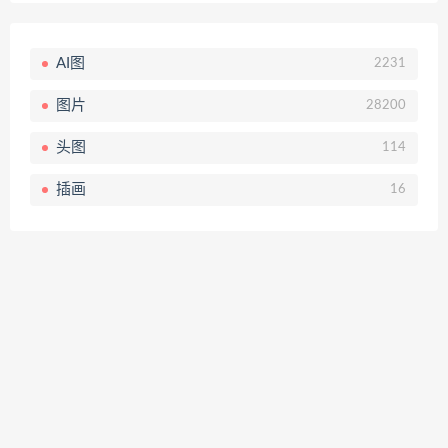
AI图
2231
图片
28200
头图
114
插画
16