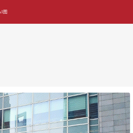
AI图
银行 金融机构 写字楼 陆家嘴 浦东 金融城
21-11-07
分类：
图片
热度：638
评论：
0
售价：￥免费