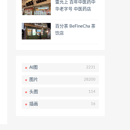
雷允上 百年中医药中
华老字号 中医药店
百分茶 BeFineCha 茶
饮店
AI图
2231
图片
28200
头图
114
插画
16