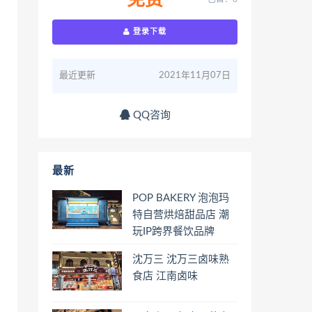
免费
登录下载
最近更新
2021年11月07日
QQ咨询
最新
POP BAKERY 泡泡玛
特自营烘焙甜品店 潮
玩IP跨界餐饮品牌
沈万三 沈万三卤味熟
食店 江南卤味