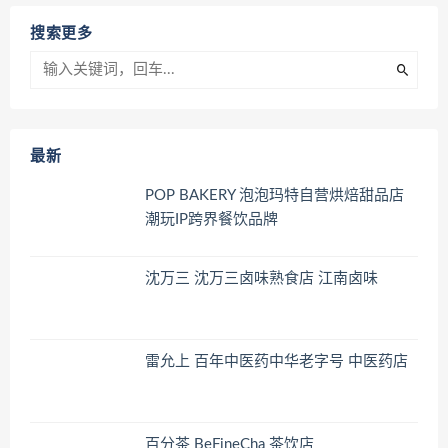
搜索更多
最新
POP BAKERY 泡泡玛特自营烘焙甜品店
潮玩IP跨界餐饮品牌
沈万三 沈万三卤味熟食店 江南卤味
雷允上 百年中医药中华老字号 中医药店
百分茶 BeFineCha 茶饮店