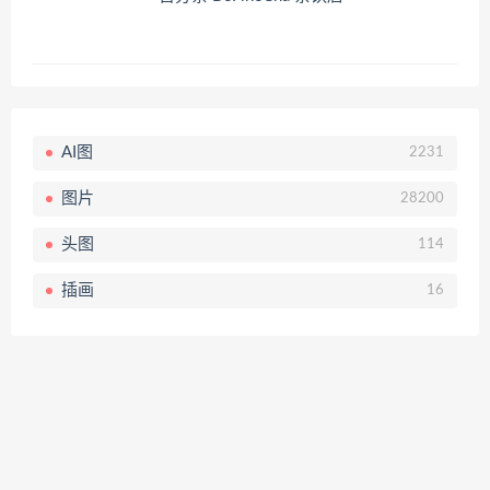
AI图
2231
图片
28200
头图
114
插画
16