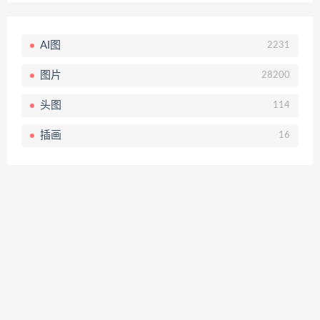
AI图
2231
图片
28200
头图
114
插画
16